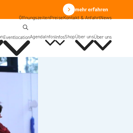
mehr erfahren
Öffnungszeiten
Preise
Kontakt & Anfahrt
News
mehr erfahren
Öffnungszeiten
Preise
Kontakt & Anfahrt
News
on
Agenda
Infos
Shop
Über uns
Infos
Über uns
Eventlocation