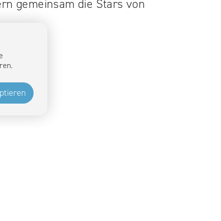
dern gemeinsam die Stars von
e
ren.
ptieren
Immer up to date bleiben
WhatsApp folgen
WhatsApp folgen