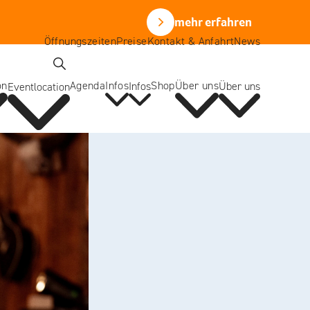
mehr erfahren
Öffnungszeiten
Preise
Kontakt & Anfahrt
News
mehr erfahren
Öffnungszeiten
Preise
Kontakt & Anfahrt
News
on
Agenda
Infos
Shop
Über uns
Infos
Über uns
Eventlocation