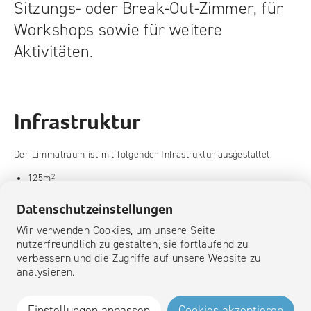
Sitzungs- oder Break-Out-Zimmer, für
Workshops sowie für weitere
Aktivitäten.
Infrastruktur
Der Limmatraum ist mit folgender Infrastruktur ausgestattet.
125m
2
Beamer und Leinwand
ClickShare System
Datenschutzeinstellungen
Parkettboden
Sanitäre Anlagen
Wir verwenden Cookies, um unsere Seite
nutzerfreundlich zu gestalten, sie fortlaufend zu
verbessern und die Zugriffe auf unsere Website zu
analysieren.
Kontaktperson
Einstellungen anpassen
Cookies akzeptieren