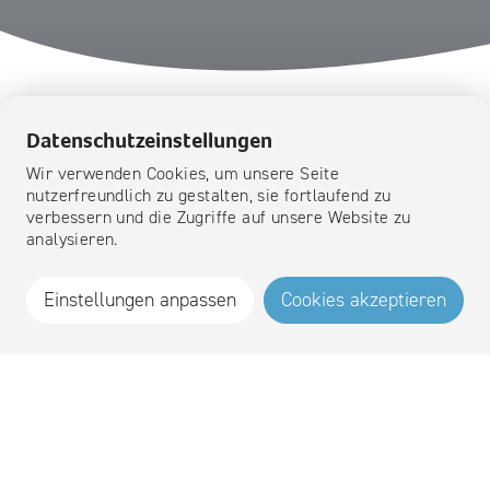
Home
Agenda
Sauna Event mit MüllerBräu
Datenschutzeinstellungen
Erlebe einen unvergesslichen Abend in
Wir verwenden Cookies, um unsere Seite
nutzerfreundlich zu gestalten, sie fortlaufend zu
unserer schönen Saunalandschaft
verbessern und die Zugriffe auf unsere Website zu
gemeinsam mit einem unserer
analysieren.
Hauptsponsoren MüllerBräu Baden.
Einstellungen anpassen
Cookies akzeptieren
Passende Aufgüsse, spannende
Bierdegustationen und eine leckere
kulinarische Begleitung.